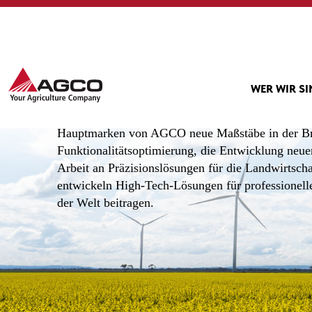
Entwicklung
Entwicklung
Innovativ. Vorausdenkend. Detailorientiert.
WER WIR S
Unsere Teams aus Ingenieurinnen und Ingenieuren 
Hauptmarken von AGCO neue Maßstäbe in der Bra
Funktionalitätsoptimierung, die Entwicklung neuer
Arbeit an Präzisionslösungen für die Landwirtsch
entwickeln High-Tech-Lösungen für professionell
der Welt beitragen.