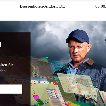
Biessenhofen-Altdorf, DE
05.08
l
lten Sie
den.