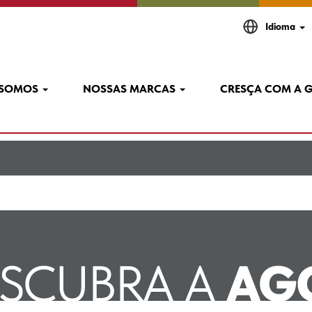
Idioma
nha E Neustadt, SN, DE E PTx".
 a "
".
 SOMOS
NOSSAS MARCAS
CRESÇA COM A 
Alemanha E Neustadt, SN, DE E PTx
estão listadas abaixo para sua conveniência.