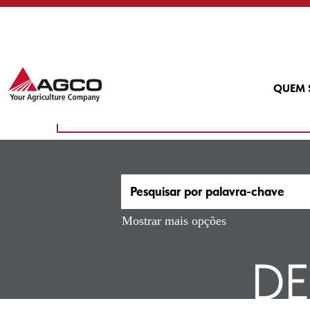
(página
Início
|
em AGCO
atual)
Buscar resultados para
"Alema
Atualmente, não existem vagas correspondentes
QUEM
As 10 vagas mais recentes publicadas por AGCO 
Mostrar mais opções