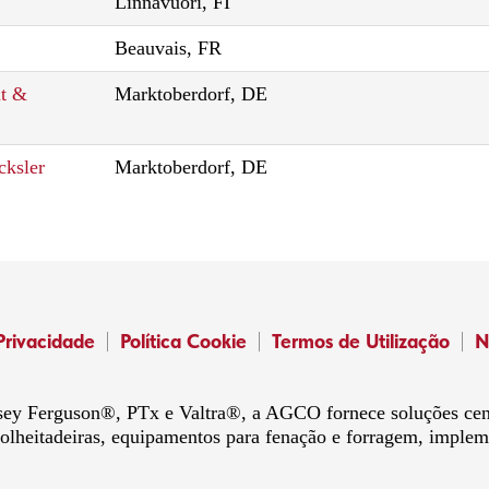
Linnavuori, FI
Beauvais, FR
nt &
Marktoberdorf, DE
cksler
Marktoberdorf, DE
Privacidade
Política Cookie
Termos de Utilização
N
sey Ferguson®, PTx e Valtra®, a AGCO fornece soluções cent
colheitadeiras, equipamentos para fenação e forragem, imple