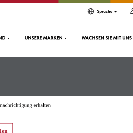
(aktuelle
 AGCO
Sprache
Seite)
+Planting"".
IND
UNSERE MARKEN
WACHSEN SIE MIT UNS
nachrichtigung erhalten
len