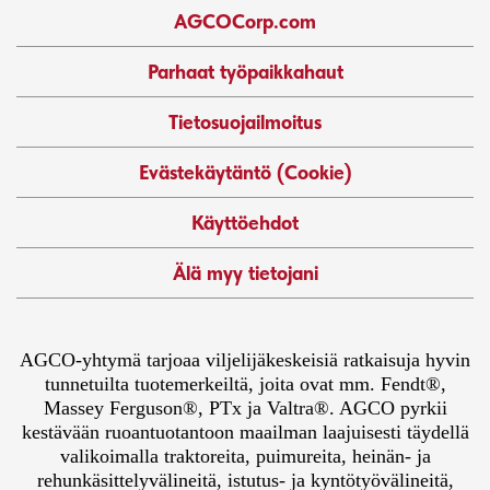
AGCOCorp.com
Parhaat työpaikkahaut
Tietosuojailmoitus
Evästekäytäntö (Cookie)
Käyttöehdot
Älä myy tietojani
AGCO-yhtymä tarjoaa viljelijäkeskeisiä ratkaisuja hyvin
tunnetuilta tuotemerkeiltä, joita ovat mm. Fendt®,
Massey Ferguson®, PTx ja Valtra®. AGCO pyrkii
kestävään ruoantuotantoon maailman laajuisesti täydellä
valikoimalla traktoreita, puimureita, heinän- ja
rehunkäsittelyvälineitä, istutus- ja kyntötyövälineitä,