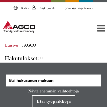
Kieli
Näytä profiili
Työntekijän kirjautuminen
(nykyinen
Etusivu
|
, AGCO
sivu)
Hakutulokset:
"".
Näytä enemmän vaihtoehtoja