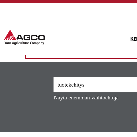
(nykyi
Etusivu
|
Tuotekehitys, AGCO
sivu)
Hakutulokset:
"tuotekehitys".
Tällä hetkellä ei ole hakua "
" vastaavi
KE
tuotekehitys
10 uusinta työpaikkaa, jotka AGCO on julkaissut
Näytä enemmän vaihtoehtoja