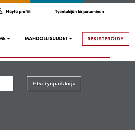
Näytä profiili
Työntekijän kirjautuminen
MME
MAHDOLLISUUDET
REKISTERÖIDY