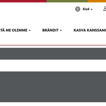
nen
Kieli
a avoimia työpaikkoja.
ITÄ ME OLEMME
BRÄNDIT
KASVA KANSSA
, näkyvät alla.