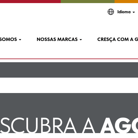
na
Idioma
kehitys".
 a "
".
 SOMOS
NOSSAS MARCAS
CRESÇA COM A 
tuotekehitys
estão listadas abaixo para sua conveniência.