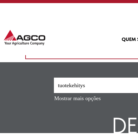
(pági
Início
|
Tuotekehitys em AGCO
atual)
Buscar resultados para
"tuote
Atualmente, não existem vagas correspondentes
QUEM
As 10 vagas mais recentes publicadas por AGCO 
Mostrar mais opções