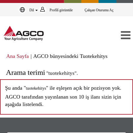
Dil
Profi̇li̇ görüntüle
Çalışan Oturumu Aç
(mevcut
Ana Sayfa
|
AGCO bünyesindeki Tuotekehitys
sayfa)
Arama terimi
"tuotekehitys".
Şu anda "
" ile eşleşen açık bir pozisyon yok.
tuotekehitys
AGCO tarafından yayınlanan son 10 iş ilanı sizin için
aşağıda listelendi.