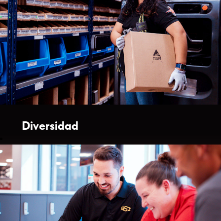
Diversidad
global
La diversidad
significa muchas
cosas para
nosotros: diferentes
marcas, culturas,
nacionalidades,