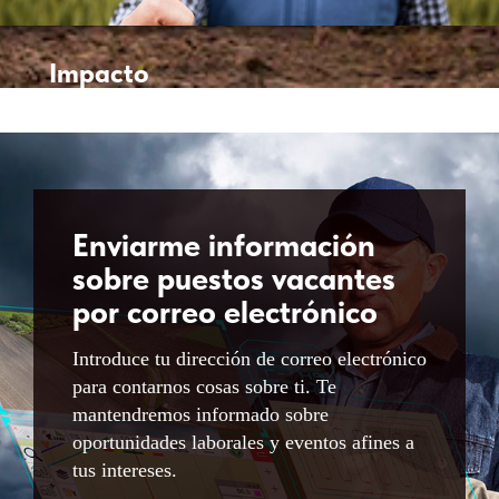
interactuar con
nuestras marcas,
Impacto
¡nos apasiona
positivo
resolver los
desafíos reales de
los agricultores y
¡Ayúdanos a
aportar valor!
alimentar al
mundo! El hambre
afecta hoy a más de
Enviarme información
1.000 millones de
sobre puestos vacantes
personas en el
por correo electrónico
mundo. Creamos
soluciones
Introduce tu dirección de correo electrónico
agrícolas
para contarnos cosas sobre ti. Te
inteligentes y
mantendremos informado sobre
sostenibles para
oportunidades laborales y eventos afines a
que el hambre en el
tus intereses.
mundo deje de ser