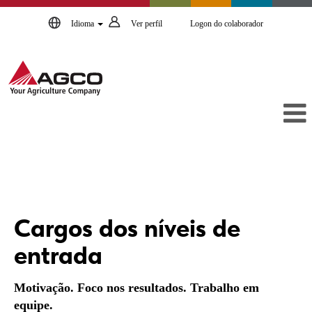
Idioma
Ver perfil
Logon do colaborador
Cargos
dos
Cargos dos níveis de
níveis
de
entrada
entrada
Motivação. Foco nos resultados. Trabalho em
equipe.