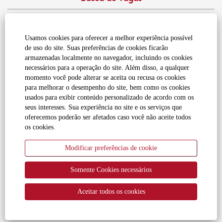
Declaração de Privacidade
Usamos cookies para oferecer a melhor experiência possível
Política Cookie
de uso do site. Suas preferências de cookies ficarão
armazenadas localmente no navegador, incluindo os cookies
Termos de Utilização
necessários para a operação do site. Além disso, a qualquer
momento você pode alterar se aceita ou recusa os cookies
para melhorar o desempenho do site, bem como os cookies
Não compartilhar meus dados
usados para exibir conteúdo personalizado de acordo com os
seus interesses. Sua experiência no site e os serviços que
oferecemos poderão ser afetados caso você não aceite todos
Por meio de marcas reconhecidas, incluindo Fendt®,
os cookies.
Massey Ferguson®, PTx e Valtra®, a AGCO fornece
Modificar preferências de cookie
soluções centradas nos agricultores para alimentar nosso
mundo de maneira sustentável com uma linha completa
Somente Cookies necessários
de tratores, colheitadeiras, equipamentos para fenação e
forragem, implementos, sistemas de armazenamento de
Aceitar todos os cookies
grãos e produção de proteína, bem como peças de
reposição.