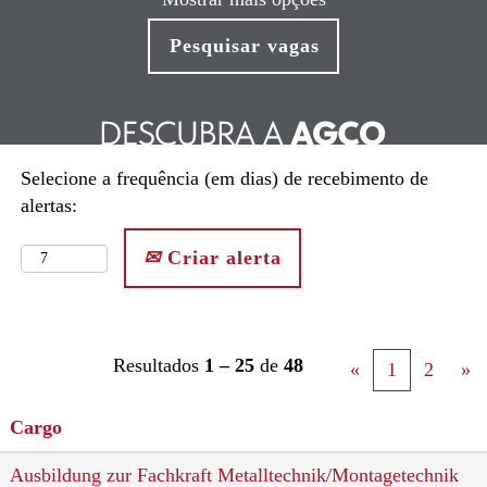
Selecione a frequência (em dias) de recebimento de
alertas:
Criar alerta
Resultados
1 – 25
de
48
«
1
2
»
Cargo
Ausbildung zur Fachkraft Metalltechnik/Montagetechnik