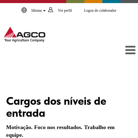
Idioma
Ver perfil
Logon do colaborador
Cargos
dos
Cargos dos níveis de
níveis
de
entrada
entrada
Motivação. Foco nos resultados. Trabalho em
equipe.