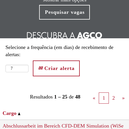
Selecione a frequência (em dias) de recebimento de
alertas:
Criar alerta
Resultados
1 – 25
de
48
«
1
2
»
Cargo
Abschlussarbeit im Bereich CFD-DEM Simulation (WiSe