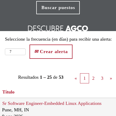
Seleccione la frecuencia (en días) para recibir una alerta:
Crear alerta
Resultados
1 – 25
de
53
«
1
2
3
»
Título
Sr Software Engineer-Embedded Linux Applications
Pune, MH, IN