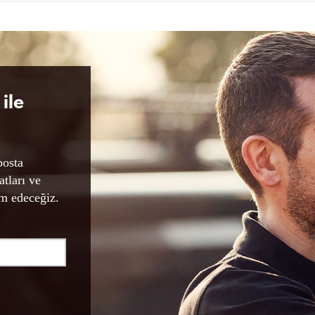
ile
posta
atları ve
am edeceğiz.