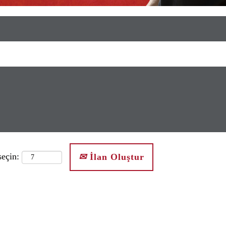
seçin:
İlan Oluştur