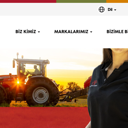
Dil
ik ve deneyim geçmişi sahip
BİZ KİMİZ
MARKALARIMIZ
BİZİMLE 
i sağlar.