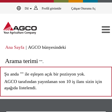
Dil
Profi̇li̇ görüntüle
Çalışan Oturumu Aç
(mevcut
Ana Sayfa
|
AGCO bünyesindeki
sayfa)
Arama terimi
"".
Şu anda "
" ile eşleşen açık bir pozisyon yok.
AGCO tarafından yayınlanan son 10 iş ilanı sizin için
aşağıda listelendi.