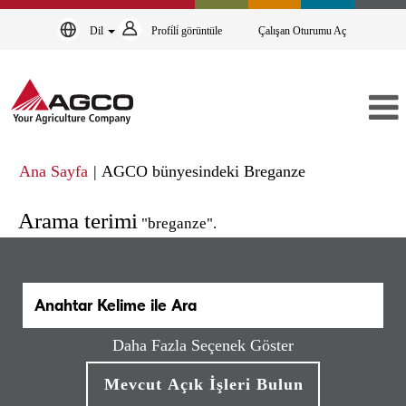
Dil
Profi̇li̇ görüntüle
Çalışan Oturumu Aç
(mevcut
Ana Sayfa
|
AGCO bünyesindeki Breganze
sayfa)
Arama terimi
"breganze".
Daha Fazla Seçenek Göster