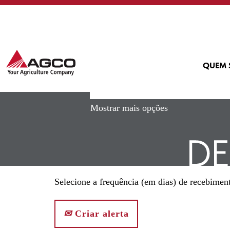
(página
Início
|
Feucht em AGCO
atual)
Buscar resultados para
"feuch
QUEM
Mostrar mais opções
Selecione a frequência (em dias) de recebiment
Criar alerta