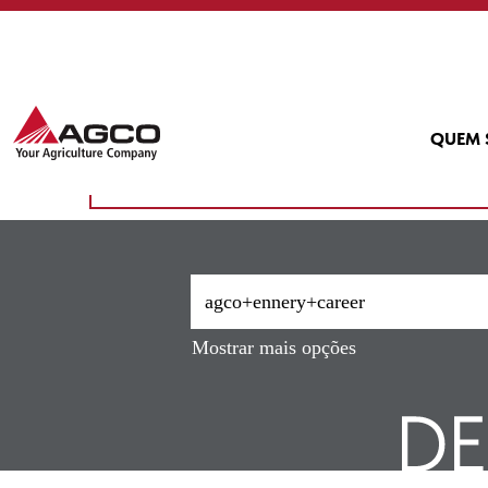
Início
|
Agco+ennery+career E Enn
Buscar resultados para
"agco+
Atualmente, não existem vagas correspondentes
QUEM
As 10 vagas mais recentes publicadas por AGCO 
Mostrar mais opções