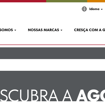
(página
ery em AGCO
Idioma
atual)
ennery+career E ennery".
 a "
".
 SOMOS
NOSSAS MARCAS
CRESÇA COM A 
agco+ennery+career E ennery
estão listadas abaixo para sua conveniência.