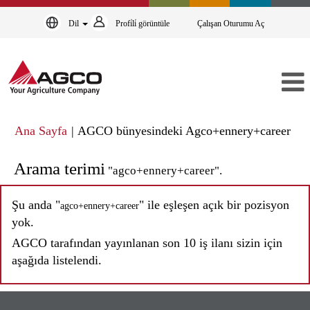
Dil
Profi̇li̇ görüntüle
Çalışan Oturumu Aç
(me
Ana Sayfa
|
AGCO bünyesindeki Agco+ennery+career
say
Arama terimi
"agco+ennery+career".
Şu anda "
" ile eşleşen açık bir pozisyon
agco+ennery+career
yok.
AGCO tarafından yayınlanan son 10 iş ilanı sizin için
aşağıda listelendi.