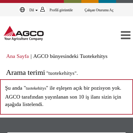
Dil
Profi̇li̇ görüntüle
Çalışan Oturumu Aç
(mevcut
Ana Sayfa
|
AGCO bünyesindeki Tuotekehitys
sayfa)
Arama terimi
"tuotekehitys".
Şu anda "
" ile eşleşen açık bir pozisyon yok.
tuotekehitys
AGCO tarafından yayınlanan son 10 iş ilanı sizin için
aşağıda listelendi.