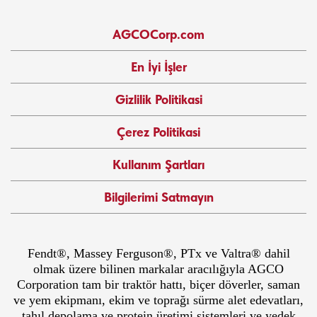
AGCOCorp.com
En İyi İşler
Gizlilik Politikasi
Çerez Politikasi
Kullanım Şartları
Bilgilerimi Satmayın
Fendt®, Massey Ferguson®, PTx ve Valtra® dahil
olmak üzere bilinen markalar aracılığıyla AGCO
Corporation tam bir traktör hattı, biçer döverler, saman
ve yem ekipmanı, ekim ve toprağı sürme alet edevatları,
tahıl depolama ve protein üretimi sistemleri ve yedek