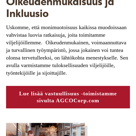
Oikeudenmukaisuus ja
Inkluusio
Uskomme, että monimuotoisuus kaikissa muodoissaan
vahvistaa luovia ratkaisuja, joita toimitamme
viljelijöillemme. Oikeudenmukainen, voimaannuttava
ja turvallinen työympäristö, jossa jokainen voi tuntea
olonsa tervetulleeksi, on lähtökohta menestykselle. Sen
avulla varmistamme tuloksellisuuden viljelijöille,
työntekijöille ja sijoittajille.
Lue lisää vastuullisuus -toimistamme
sivulta AGCOCorp.com