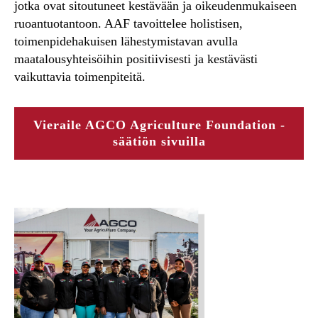
jotka ovat sitoutuneet kestävään ja oikeudenmukaiseen
ruoantuotantoon. AAF tavoittelee holistisen,
toimenpidehakuisen lähestymistavan avulla
maatalousyhteisöihin positiivisesti ja kestävästi
vaikuttavia toimenpiteitä.
Vieraile AGCO Agriculture Foundation -
säätiön sivuilla