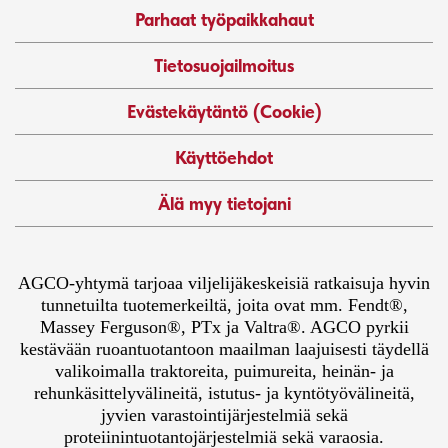
Parhaat työpaikkahaut
Tietosuojailmoitus
Evästekäytäntö (Cookie)
Käyttöehdot
Älä myy tietojani
AGCO-yhtymä tarjoaa viljelijäkeskeisiä ratkaisuja hyvin
tunnetuilta tuotemerkeiltä, joita ovat mm. Fendt®,
Massey Ferguson®, PTx ja Valtra®. AGCO pyrkii
kestävään ruoantuotantoon maailman laajuisesti täydellä
valikoimalla traktoreita, puimureita, heinän- ja
rehunkäsittelyvälineitä, istutus- ja kyntötyövälineitä,
jyvien varastointijärjestelmiä sekä
proteiinintuotantojärjestelmiä sekä varaosia.