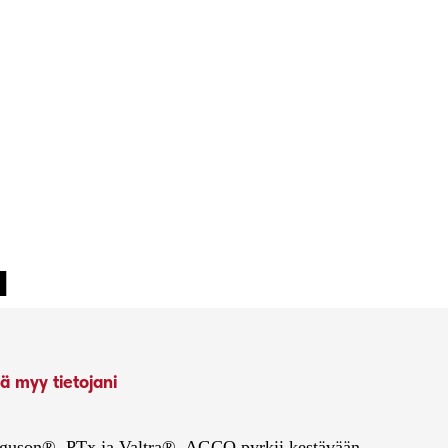
ä myy tietojani
Ferguson®, PTx ja Valtra®. AGCO pyrkii kestävään