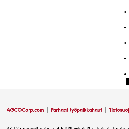
AGCOCorp.com
Parhaat työpaikkahaut
Tietosuoj
AGCO-yhtymä tarjoaa viljelijäkeskeisiä ratkaisuja hyvin