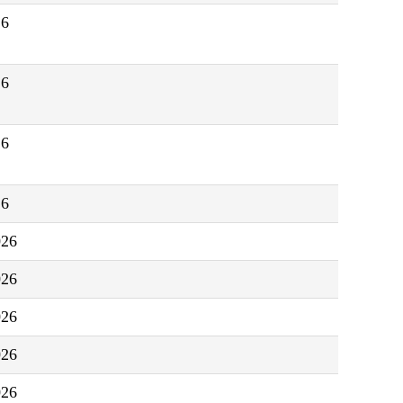
26
26
26
26
026
026
026
026
026