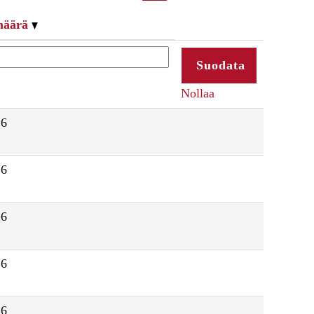
määrä
Nollaa
26
26
26
26
26