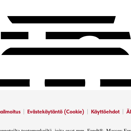
ailmoitus
Evästekäytäntö (Cookie)
Käyttöehdot
Äl
 tunnetuilta tuotemerkeiltä, joita ovat mm. Fendt®, Massey 