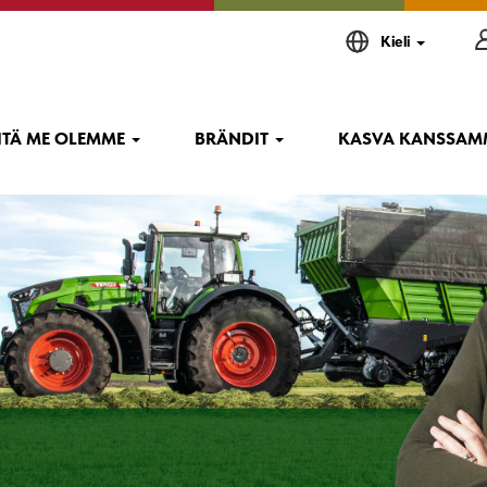
Kieli
immille asiakkaille, ja sitä
ITÄ ME OLEMME
BRÄNDIT
KASVA KANSSA
na.