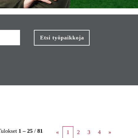
Tulokset
1 – 25
/
81
«
1
2
3
4
»