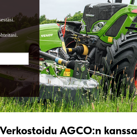
estäsi.
hteitasi.
Verkostoidu AGCO:n kanss