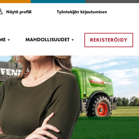
Näytä profiili
Työntekijän kirjautuminen
MME
MAHDOLLISUUDET
REKISTERÖIDY