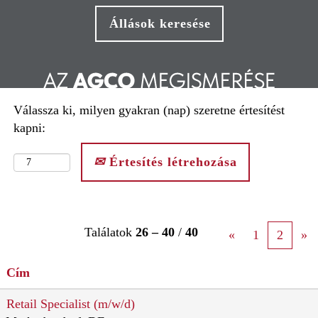
Válassza ki, milyen gyakran (nap) szeretne értesítést
kapni:
Értesítés létrehozása
Találatok
26 – 40
/
40
«
1
2
»
Cím
Retail Specialist (m/w/d)