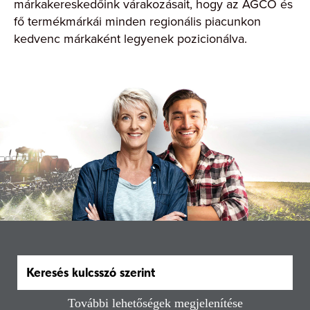
márkakereskedőink várakozásait, hogy az AGCO és
fő termékmárkái minden regionális piacunkon
kedvenc márkaként legyenek pozicionálva.
További lehetőségek megjelenítése