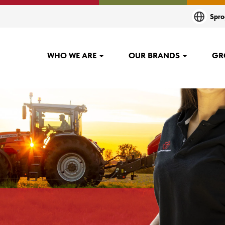
Spr
ion og erfaring, tilbyder en
WHO WE ARE
OUR BRANDS
GR
er den bedste værdi for