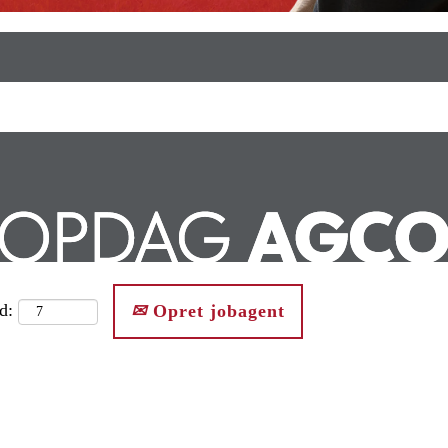
d:
Opret jobagent