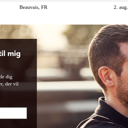
Beauvais, FR
2. aug
il mig
lde dig
, der vil