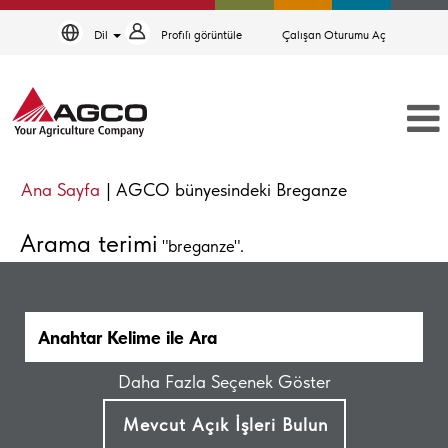
Dil
Profi̇li̇ görüntüle
Çalışan Oturumu Aç
(mevcut
Ana Sayfa
|
AGCO bünyesindeki Breganze
sayfa)
Arama terimi
"breganze".
Daha Fazla Seçenek Göster