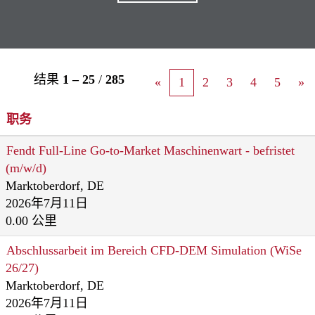
结果
1 – 25
/
285
«
1
2
3
4
5
»
职务
Fendt Full-Line Go-to-Market Maschinenwart - befristet
(m/w/d)
Marktoberdorf, DE
2026年7月11日
0.00 公里
Abschlussarbeit im Bereich CFD-DEM Simulation (WiSe
26/27)
Marktoberdorf, DE
2026年7月11日