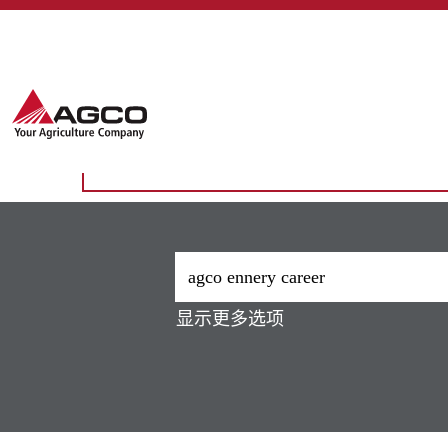
主页
|
Agco Ennery Career 并 Enn
搜索结果：
"agco ennery career
当前没有符合 "
" 的空
agco ennery career 并 ennery
以下是AGCO最新发布的10个职位，供您参
显示更多选项