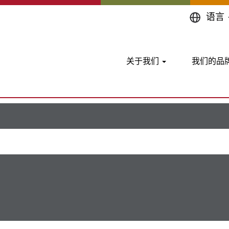
（当
ery 位于 AGCO
语言
前
页
 并 ennery".
面）
关于我们
我们的品
缺职位。
考。