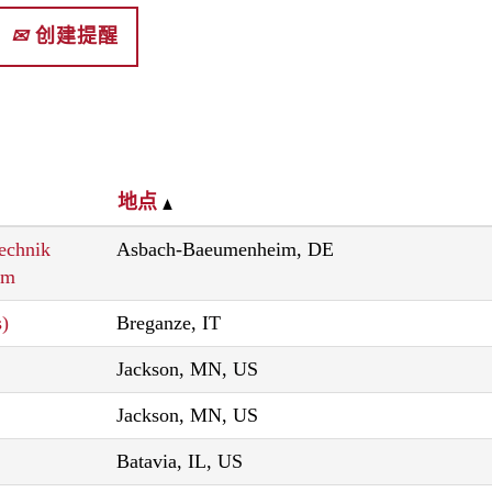
创建提醒
地点
echnik
Asbach-Baeumenheim, DE
im
s)
Breganze, IT
Jackson, MN, US
Jackson, MN, US
Batavia, IL, US