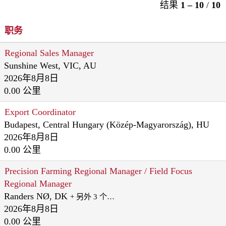
结果
1 – 10
/
10
职务
Regional Sales Manager
Sunshine West, VIC, AU
2026年8月8日
0.00 公里
Export Coordinator
Budapest, Central Hungary (Közép-Magyarország), HU
2026年8月8日
0.00 公里
Precision Farming Regional Manager / Field Focus
Regional Manager
Randers NØ, DK
+ 另外 3 个…
2026年8月8日
0.00 公里