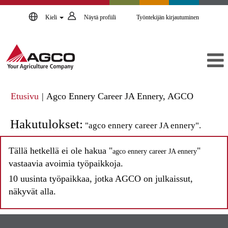
Kieli
Näytä profiili
Työntekijän kirjautuminen
(nykyine
Etusivu
|
Agco Ennery Career JA Ennery, AGCO
sivu)
Hakutulokset:
"agco ennery career JA ennery".
Tällä hetkellä ei ole hakua "
"
agco ennery career JA ennery
vastaavia avoimia työpaikkoja.
10 uusinta työpaikkaa, jotka AGCO on julkaissut,
näkyvät alla.