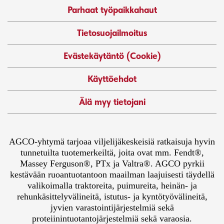
Parhaat työpaikkahaut
Tietosuojailmoitus
Evästekäytäntö (Cookie)
Käyttöehdot
Älä myy tietojani
AGCO-yhtymä tarjoaa viljelijäkeskeisiä ratkaisuja hyvin
tunnetuilta tuotemerkeiltä, joita ovat mm. Fendt®,
Massey Ferguson®, PTx ja Valtra®. AGCO pyrkii
kestävään ruoantuotantoon maailman laajuisesti täydellä
valikoimalla traktoreita, puimureita, heinän- ja
rehunkäsittelyvälineitä, istutus- ja kyntötyövälineitä,
jyvien varastointijärjestelmiä sekä
proteiinintuotantojärjestelmiä sekä varaosia.