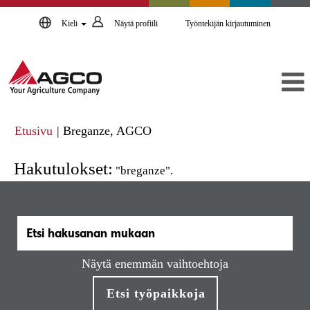
Kieli
Näytä profiili
Työntekijän kirjautuminen
(nykyinen
Etusivu
|
Breganze, AGCO
sivu)
Hakutulokset:
"breganze".
Näytä enemmän vaihtoehtoja