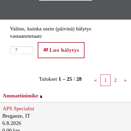
Valitse, kuinka usein (päivinä) hälytys
vastaanotetaan:
Luo hälytys
Tulokset
1 – 25
/
28
«
1
2
»
Ammattinimike
APS Specialist
Breganze, IT
6.8.2026
0.00 km