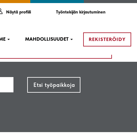
Näytä profiili
Työntekijän kirjautuminen
MME
MAHDOLLISUUDET
REKISTERÖIDY