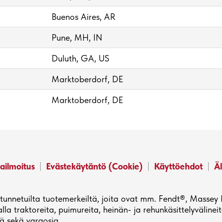
Buenos Aires, AR
Pune, MH, IN
Duluth, GA, US
Marktoberdorf, DE
Marktoberdorf, DE
ailmoitus
Evästekäytäntö (Cookie)
Käyttöehdot
Äl
n tunnetuilta tuotemerkeiltä, joita ovat mm. Fendt®, Masse
 traktoreita, puimureita, heinän- ja rehunkäsittelyvälineitä,
iä sekä varaosia.